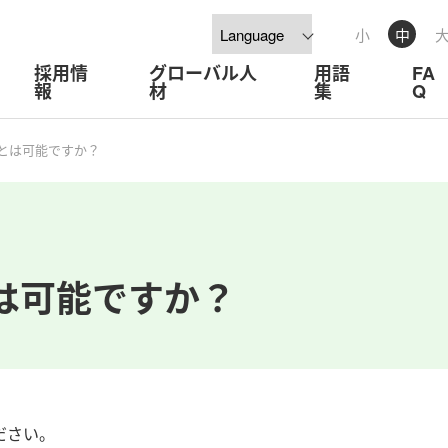
小
中
採用情
グローバル人
用語
FA
報
材
集
Q
とは可能ですか？
は可能ですか？
ださい。