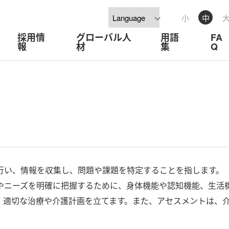
小
中
採用情
グローバル人
用語
FA
報
材
集
Q
行い、情報を収集し、問題や課題を特定することを指します。
やニーズを明確に把握するために、身体機能や認知機能、生活
、適切な治療や介護計画を立てます。また、アセスメントは、