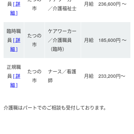
員
[ 詳
月給 236,600円 ～
市
／介護福祉士
細 ]
臨時職
ケアワーカー
たつの
員
[ 詳
／介護職員
月給 185,600円 ～
市
細 ]
（臨時）
正規職
たつの
ナース／看護
員
[ 詳
月給 233,200円～
市
師
細 ]
介護職はパートでのご相談も受付しております。