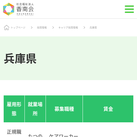
トップページ
採用情報
キャリア採用情報
兵庫県
兵庫県
雇用形
就業場
募集職種
賃金
態
所
正規職
たつの
ケアワーカー