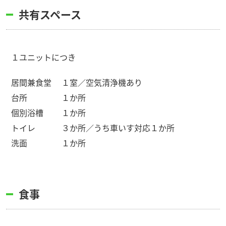
共有スペース
１ユニットにつき
居間兼食堂
１室／空気清浄機あり
台所
１か所
個別浴槽
１か所
トイレ
３か所／うち車いす対応１か所
洗面
１か所
食事