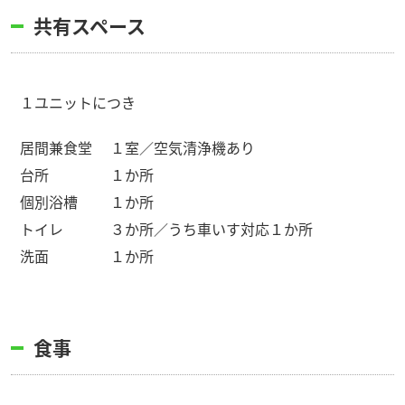
共有スペース
１ユニットにつき
居間兼食堂
１室／空気清浄機あり
台所
１か所
個別浴槽
１か所
トイレ
３か所／うち車いす対応１か所
洗面
１か所
食事