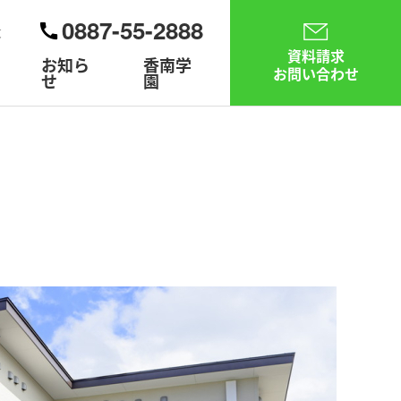
0887-55-2888
大
資料請求
お知ら
香南学
お問い合わせ
せ
園