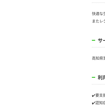
快適な
またレ
サ
高知県
利
✔️要
✔️認