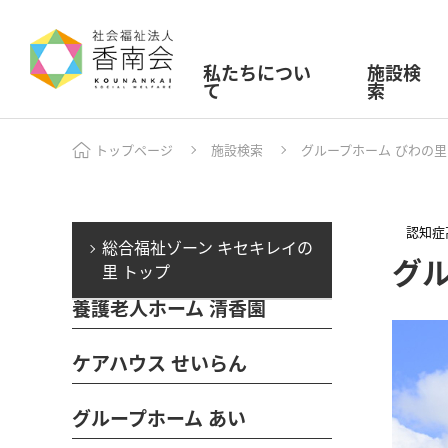
私たちについ
施設検
て
索
トップページ
施設検索
グループホーム びわの里
認知症
総合福祉ゾーン キセキレイの
グル
里 トップ
養護老人ホーム 清香園
ケアハウス せいらん
グループホーム あい