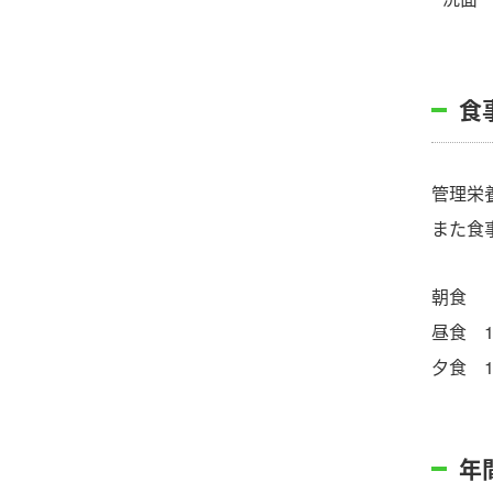
食
管理栄
また食
朝食 7:
昼食 12:
夕食 17:
年