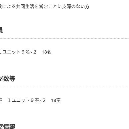
人数による共同生活を営むことに支障のない方
員
１ユニット９名×２ 18名
屋数等
室 １ユニット９室×２ 18室
室情報