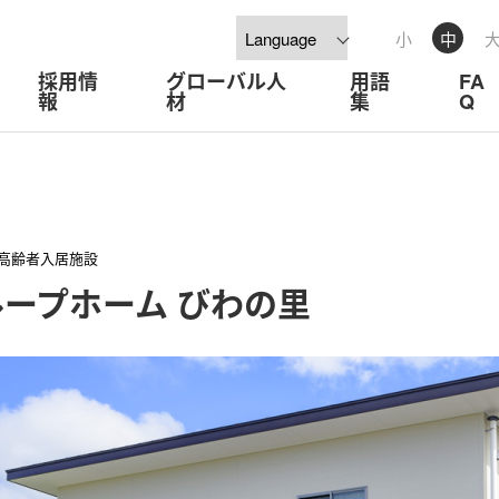
小
中
採用情
グローバル人
用語
FA
報
材
集
Q
高齢者入居施設
ープホーム びわの里