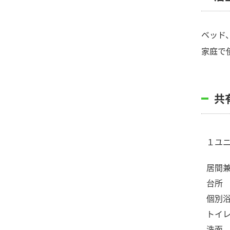
ベッド
家庭で
共
１ユ
居間
台所
個別
トイ
洗面