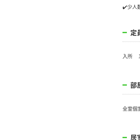
✔️少
定
入所 
部
全室個
居