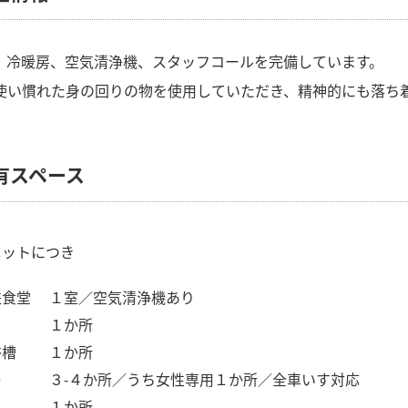
、冷暖房、空気清浄機、スタッフコールを完備しています。
使い慣れた身の回りの物を使用していただき、精神的にも落ち
有スペース
ニットにつき
兼食堂
１室／空気清浄機あり
１か所
浴槽
１か所
レ
３-４か所／うち女性専用１か所／全車いす対応
１か所